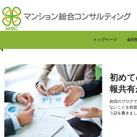
トップページ
会社
初めて
報共有
前回のブログで、 理事は、過去の情報をほとん
ないことを前提に フロントはサポートした方が
う話を書きました。 「最高の事務局」とし
事会がとても重要です。 総会で理事
役職は決まって