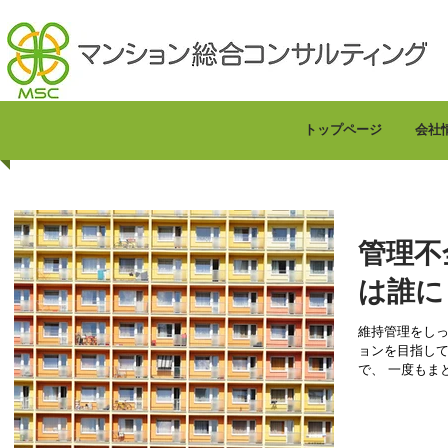
トップページ
会社
管理不
は誰に
維持管理をし
ョンを目指し
で、 一度もまともな大規模修繕工事が実施されず、 屋上や
壁面からの漏
活もままならず、 