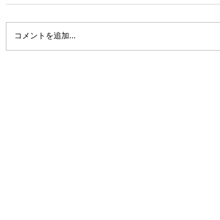
コメントを追加…
copyright(C)2014 msc